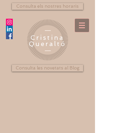
Consulta els nostres horaris
Cristina
Queraltó
Consulta les novetats al Blog