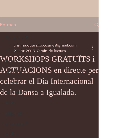
Entrada
All Posts
cristina.queralto.cosme@gmail.com
All Posts
21 abr 2019
0 min de lectura
WORKSHOPS GRATUÏTS i
dance
ACTUACIONS en directe per
benestar
celebrar el Dia Internacional
moviment
de la Dansa a Igualada.
wellness
dansa
esquena
recuperació
adults